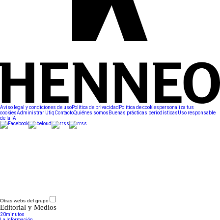
Aviso legal y condiciones de uso
Política de privacidad
Política de cookies
personaliza tus
cookies
Administrar Utiq
Contacto
Quiénes somos
Buenas prácticas periodísticas
Uso responsable
de la IA
Otras webs del grupo
Editorial y Medios
20minutos
La Información