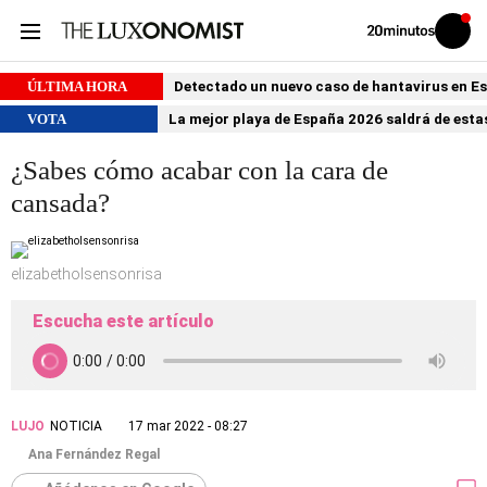
Volver
Iniciar
a
sesión
20MINUTOS.ES
ÚLTIMA HORA
Detectado un nuevo caso de hantavirus en 
VOTA
La mejor playa de España 2026 saldrá de estas
¿Sabes cómo acabar con la cara de
cansada?
elizabetholsensonrisa
Escucha este artículo
LUJO
NOTICIA
17 mar 2022 - 08:27
Ana Fernández Regal