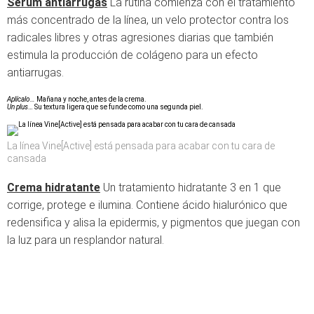
Sérum antiarrugas
La rutina comienza con el tratamiento
más concentrado de la línea, un velo protector contra los
radicales libres y otras agresiones diarias que también
estimula la producción de colágeno para un efecto
antiarrugas.
Aplícalo…
Mañana y noche, antes de la crema.
Un plus
… Su textura ligera que se funde como una segunda piel.
La línea Vine[Active] está pensada para acabar con tu cara de
cansada
Crema hidratante
Un tratamiento hidratante 3 en 1 que
corrige, protege e ilumina. Contiene ácido hialurónico que
redensifica y alisa la epidermis, y pigmentos que juegan con
la luz para un resplandor natural.