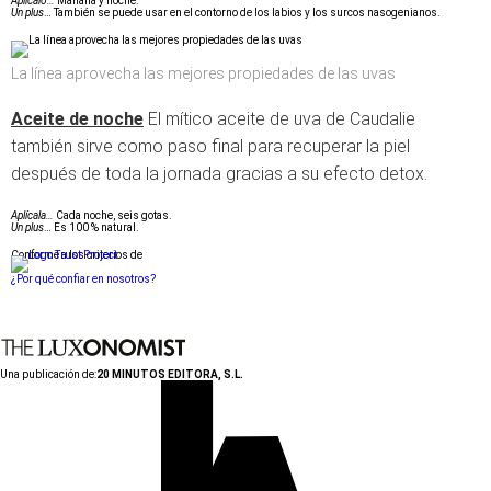
Aplícalo…
Mañana y noche.
Un plus
… También se puede usar en el contorno de los labios y los surcos nasogenianos.
La línea aprovecha las mejores propiedades de las uvas
Aceite de noche
El mítico aceite de uva de Caudalie
también sirve como paso final para recuperar la piel
después de toda la jornada gracias a su efecto detox.
Aplícala…
Cada noche, seis gotas.
Un plus
… Es 100 % natural.
Conforme a los criterios de
¿Por qué confiar en nosotros?
Una publicación de:
20 MINUTOS EDITORA, S.L.