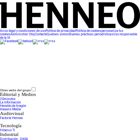
Aviso legal y condiciones de uso
Política de privacidad
Política de cookies
personaliza tus
cookies
Administrar Utiq
Contacto
Quiénes somos
Buenas prácticas periodísticas
Uso responsable
de la IA
Otras webs del grupo
Editorial y Medios
20minutos
La Información
Heraldo de Aragón
Alayans Media
Audiovisual
Factoría Henneo
Tecnología
Hiberus TI
Industrial
Distribución - DASA