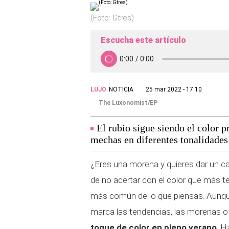
(Foto: Gtres)
Escucha este artículo
LUJO
NOTICIA
25 mar 2022 - 17:10
The Luxonomist/EP
El rubio sigue siendo el color p
mechas en diferentes tonalidades
¿Eres una morena y quieres dar un c
de no acertar con el color que más t
más común de lo que piensas. Aunque 
marca las tendencias, las morenas 
toque de color en pleno verano
. H