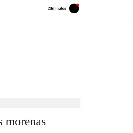
Volver
Iniciar
a
sesión
20MINUTOS.ES
s morenas