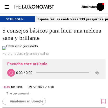
Volver
Iniciar
a
sesión
20MINUTOS.ES
SCHENGEN
España realiza controles a 199 pasajeros el p
5 consejos básicos para lucir una melena
sana y brillante
Foto Unsplash @ranasawalha
Escucha este artículo
LUJO
NOTICIA
09 oct 2023 - 16:38
The Luxonomist
Añádenos en Google