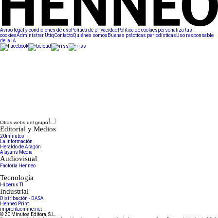
Aviso legal y condiciones de uso
Política de privacidad
Política de cookies
personaliza tus
cookies
Administrar Utiq
Contacto
Quiénes somos
Buenas prácticas periodísticas
Uso responsable
de la IA
Otras webs del grupo
Editorial y Medios
20minutos
La Información
Heraldo de Aragón
Alayans Media
Audiovisual
Factoría Henneo
Tecnología
Hiberus TI
Industrial
Distribución - DASA
Henneo Print
imprentaonline.net
© 20 Minutos Editora, S.L.