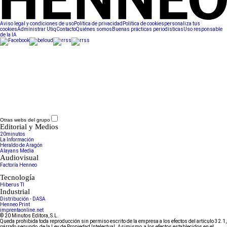
Aviso legal y condiciones de uso
Política de privacidad
Política de cookies
personaliza tus
cookies
Administrar Utiq
Contacto
Quiénes somos
Buenas prácticas periodísticas
Uso responsable
de la IA
Otras webs del grupo
Editorial y Medios
20minutos
La Información
Heraldo de Aragón
Alayans Media
Audiovisual
Factoría Henneo
Tecnología
Hiberus TI
Industrial
Distribución - DASA
Henneo Print
imprentaonline.net
© 20 Minutos Editora, S.L.
Queda prohibida toda reproducción sin permiso escrito de la empresa a los efectos del artículo 32.1,
párrafo segundo, de la Ley de Propiedad Intelectual. Asimismo, a los efectos establecidos en el