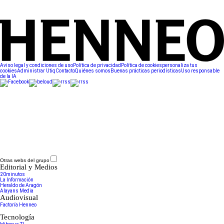
Aviso legal y condiciones de uso
Política de privacidad
Política de cookies
personaliza tus
cookies
Administrar Utiq
Contacto
Quiénes somos
Buenas prácticas periodísticas
Uso responsable
de la IA
Otras webs del grupo
Editorial y Medios
20minutos
La Información
Heraldo de Aragón
Alayans Media
Audiovisual
Factoría Henneo
Tecnología