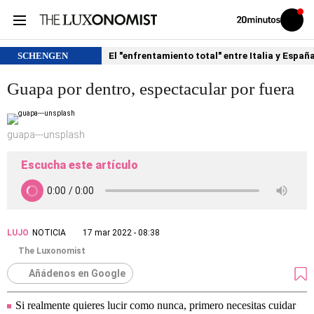
Volver
Iniciar
a
sesión
20MINUTOS.ES
SCHENGEN
El "enfrentamiento total" entre Italia y Españ
Guapa por dentro, espectacular por fuera
guapa---unsplash
Escucha este artículo
LUJO
NOTICIA
17 mar 2022 - 08:38
The Luxonomist
Añádenos en Google
Si realmente quieres lucir como nunca, primero necesitas cuidar