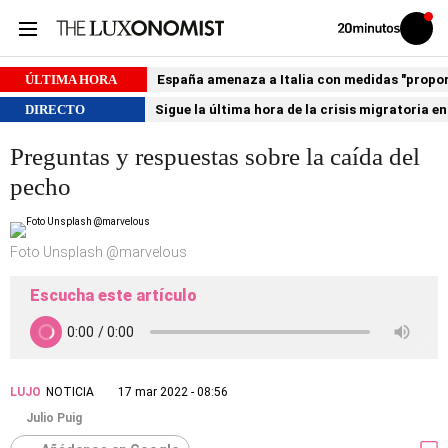
Volver
Iniciar
a
sesión
20MINUTOS.ES
ÚLTIMA HORA
España amenaza a Italia con medidas "proporci
DIRECTO
Sigue la última hora de la crisis migratoria e
Preguntas y respuestas sobre la caída del
pecho
Foto Unsplash @marvelous
Escucha este artículo
LUJO
NOTICIA
17 mar 2022 - 08:56
Julio Puig