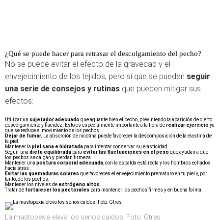
¿Qué se puede hacer para retrasar el descolgamiento del pecho?
No se puede evitar el efecto de la gravedad y el
envejecimiento de los tejidos, pero sí que se pueden
seguir
una serie de consejos y rutinas
que pueden mitigar sus
efectos:
Utilizar un
sujetador adecuado
que aguante bien el pecho, previniendo la aparición de cierto
descolgamiento y flacidez. Esto es especialmente importante a la hora de
realizar ejercicio
ya
que se reduce el movimiento de los pechos.
Dejar de fumar.
La absorción de nicotina puede favorecer la descomposición de la elastina de
la piel.
Mantener la
piel sana e hidratada
para intentar conservar su elasticidad.
Seguir una
dieta equilibrada
para
evitar las fluctuaciones en el peso
que ayudan a que
los pechos se caigan y pierdan firmeza.
Mantener una
postura corporal adecuada
, con la espalda está recta y los hombros echados
hacia atrás.
Evitar las quemaduras solares
que favorecen el envejecimiento prematuro en tu piel y, por
tanto, de los pechos.
Mantener los niveles de
estrógeno altos.
Tratar de
fortalecer los pectorales
para mantener los pechos firmes y en buena forma.
La mastopexia eleva los senos caídos. Foto: Gtres