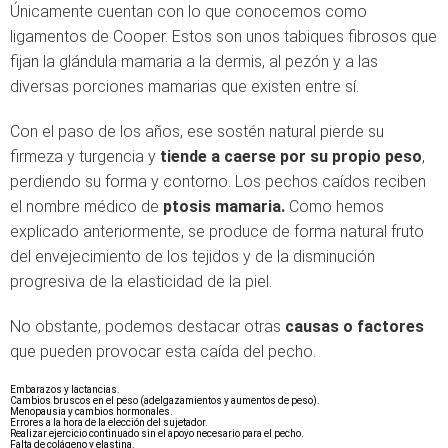
Únicamente cuentan con lo que conocemos como
ligamentos de Cooper. Estos son unos tabiques fibrosos que
fijan la glándula mamaria a la dermis, al pezón y a las
diversas porciones mamarias que existen entre sí.
Con el paso de los años, ese sostén natural pierde su
firmeza y turgencia y
tiende a caerse por su propio peso
,
perdiendo su forma y contorno. Los pechos caídos reciben
el nombre médico de
ptosis mamaria.
Como hemos
explicado anteriormente, se produce de forma natural fruto
del envejecimiento de los tejidos y de la disminución
progresiva de la elasticidad de la piel.
No obstante, podemos destacar otras
causas o factores
que pueden provocar esta caída del pecho.
Embarazos y lactancias.
Cambios bruscos en el peso (adelgazamientos y aumentos de peso).
Menopausia y cambios hormonales.
Errores a la hora de la elección del sujetador.
Realizar ejercicio continuado sin el apoyo necesario para el pecho.
Falta de colágeno y elastina.