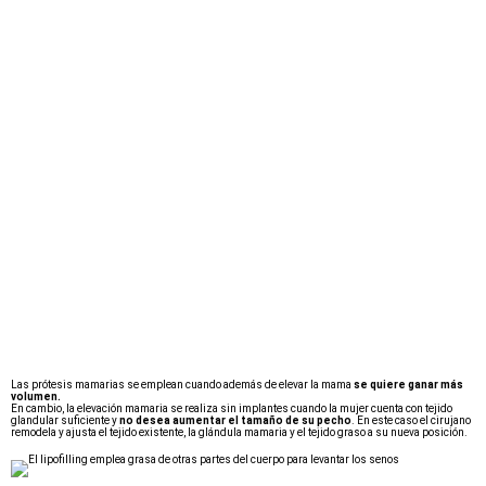
Las prótesis mamarias se emplean cuando además de elevar la mama
se quiere ganar más
volumen.
En cambio, la elevación mamaria se realiza sin implantes cuando la mujer cuenta con tejido
glandular suficiente y
no desea aumentar el tamaño de su pecho
. En este caso el cirujano
remodela y ajusta el tejido existente, la glándula mamaria y el tejido graso a su nueva posición.