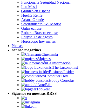
Funcionaria Seguridad Nacional
Leo Messi
Granizo en España
Huelga Renfe
Ariana Grande
Soterramiento A-5 Madrid
Gafas eclipse
Roberto Brasero eclipse
Eclipse 12 de agosto
Horóscopo hoy martes
Pódcast
henneo magazines
Cinemanía
Mujer.es
La Información
The Luxonomist
Business Insider
Computer Hoy
Hobby Consolas
AutoBild
TopGear
Síguenos en nuestras RRSS