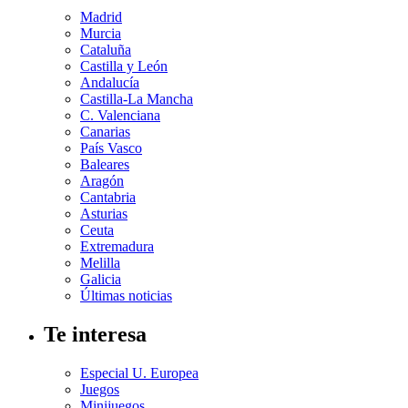
Madrid
Murcia
Cataluña
Castilla y León
Andalucía
Castilla-La Mancha
C. Valenciana
Canarias
País Vasco
Baleares
Aragón
Cantabria
Asturias
Ceuta
Extremadura
Melilla
Galicia
Últimas noticias
Te interesa
Especial U. Europea
Juegos
Minijuegos