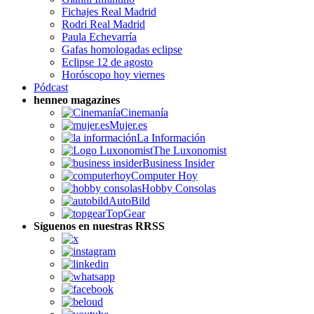
Fichajes Real Madrid
Rodri Real Madrid
Paula Echevarría
Gafas homologadas eclipse
Eclipse 12 de agosto
Horóscopo hoy viernes
Pódcast
henneo magazines
Cinemanía
Mujer.es
La Información
The Luxonomist
Business Insider
Computer Hoy
Hobby Consolas
AutoBild
TopGear
Síguenos en nuestras RRSS