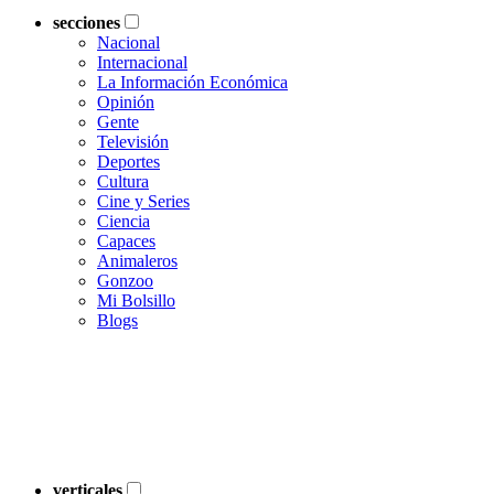
secciones
Nacional
Internacional
La Información Económica
Opinión
Gente
Televisión
Deportes
Cultura
Cine y Series
Ciencia
Capaces
Animaleros
Gonzoo
Mi Bolsillo
Blogs
verticales