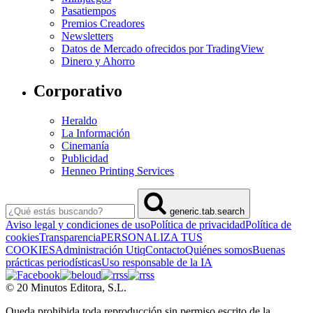
Pasatiempos
Premios Creadores
Newsletters
Datos de Mercado ofrecidos por TradingView
Dinero y Ahorro
Corporativo
Heraldo
La Información
Cinemanía
Publicidad
Henneo Printing Services
generic.tab.search
Aviso legal y condiciones de uso
Política de privacidad
Política de
cookies
Transparencia
PERSONALIZA TUS
COOKIES
Administración Utiq
Contacto
Quiénes somos
Buenas
prácticas periodísticas
Uso responsable de la IA
© 20 Minutos Editora, S.L.
Queda prohibida toda reproducción sin permiso escrito de la