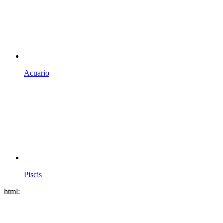
Acuario
Piscis
html: