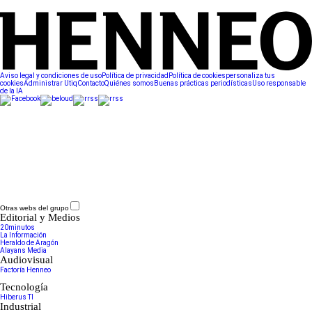
Aviso legal y condiciones de uso
Política de privacidad
Política de cookies
personaliza tus
cookies
Administrar Utiq
Contacto
Quiénes somos
Buenas prácticas periodísticas
Uso responsable
de la IA
Otras webs del grupo
Editorial y Medios
20minutos
La Información
Heraldo de Aragón
Alayans Media
Audiovisual
Factoría Henneo
Tecnología
Hiberus TI
Industrial