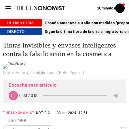
Volver
Iniciar
a
sesión
20MINUTOS.ES
ÚLTIMA HORA
España amenaza a Italia con medidas "proporci
DIRECTO
Sigue la última hora de la crisis migratoria e
Tintas invisibles y envases inteligentes
contra la falsificación en la cosmética
(Foto: Piqsels)
Falsificación (Foto: Piqsels)
Escucha este artículo
THE LUXONOMIST
NOTICIA
03 ene 2024 - 12:51
Juan Cabal