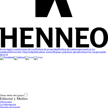
Aviso legal y condiciones de uso
Política de privacidad
Política de cookies
personaliza tus
cookies
Administrar Utiq
Contacto
Quiénes somos
Buenas prácticas periodísticas
Uso responsable
de la IA
Otras webs del grupo
Editorial y Medios
20minutos
La Información
Heraldo de Aragón