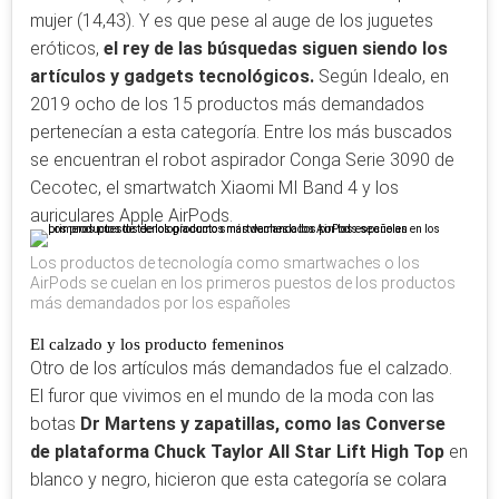
mujer (14,43). Y es que pese al auge de los juguetes
eróticos,
el rey de las búsquedas siguen siendo los
artículos y gadgets tecnológicos.
Según Idealo, en
2019 ocho de los 15 productos más demandados
pertenecían a esta categoría. Entre los más buscados
se encuentran el robot aspirador Conga Serie 3090 de
Cecotec, el smartwatch Xiaomi MI Band 4 y los
auriculares Apple AirPods.
Los productos de tecnología como smartwaches o los
AirPods se cuelan en los primeros puestos de los productos
más demandados por los españoles
El calzado y los producto femeninos
Otro de los artículos más demandados fue el calzado.
El furor que vivimos en el mundo de la moda con las
botas
Dr Martens y zapatillas, como las Converse
de plataforma Chuck Taylor All Star Lift High Top
en
blanco y negro, hicieron que esta categoría se colara