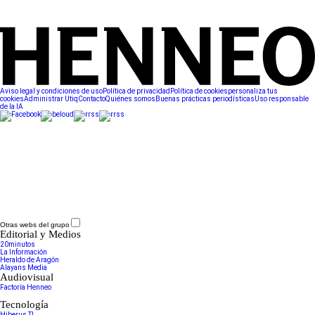
Aviso legal y condiciones de uso
Política de privacidad
Política de cookies
personaliza tus
cookies
Administrar Utiq
Contacto
Quiénes somos
Buenas prácticas periodísticas
Uso responsable
de la IA
Otras webs del grupo
Editorial y Medios
20minutos
La Información
Heraldo de Aragón
Alayans Media
Audiovisual
Factoría Henneo
Tecnología
Hiberus TI