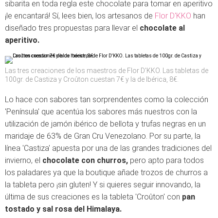
sibarita en toda regla este chocolate para tomar en aperitivo
¡le encantará! Sí, lees bien, los artesanos de
Flor D'KKO
han
diseñado tres propuestas para llevar el
chocolate al
aperitivo.
Las tres creaciones de los maestros de Flor D'KKO. Las tabletas de
100gr. de Castiza y Croûton cuestan 7€ y la de Ibérica, 8€.
Lo hace con sabores tan sorprendentes como la colección
'Península' que acentúa los sabores más nuestros con la
utilización de jamón ibérico de bellota y trufas negras en un
maridaje de 63% de Gran Cru Venezolano. Por su parte, la
línea 'Castiza' apuesta por una de las grandes tradiciones del
invierno, el
chocolate con churros,
pero apto para todos
los paladares ya que la boutique añade trozos de churros a
la tableta pero ¡sin gluten! Y si quieres seguir innovando, la
última de sus creaciones es la tableta 'Croûton' con
pan
tostado y sal rosa del Himalaya.