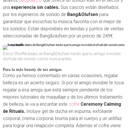
altavoz
Beoplay E8
que ofrece un sonido líder en el sector y
una
experiencia sin cables.
Sus cascos están diseñados
por los ingenieros de sonido de
Bang&Olufsen
para
garantizar que escuchas tu música favorita con el mejor de
los sonidos. Están disponibles en tiendas y puntos de ventas
seleccionadas de Bang&olufsen por un precio de 249€.
Estos Shuffle beats de Bang&Olufsen harán que tu amigo invisible
disfrute del sonido como nunca antes
Para la más beauty de tus amigas
Como ya hemos comentado en varias ocasiones, regalar
belleza es un acierto seguro. Si por el amigo invisible te toca
regalar a esa amiga que está siempre pendiente de los
mejores tutoriales de maquillaje y de los últimos tratamiento
de belleza, le va a encantar este
cofre
Ceremony Calming
de Rituals.
Incluye gel de ducha en espuma, exfoliante
corporal, crema corporal, bruma para el cuerpo y un antifaz
para lograr una relajación completa. Además el cofre viene