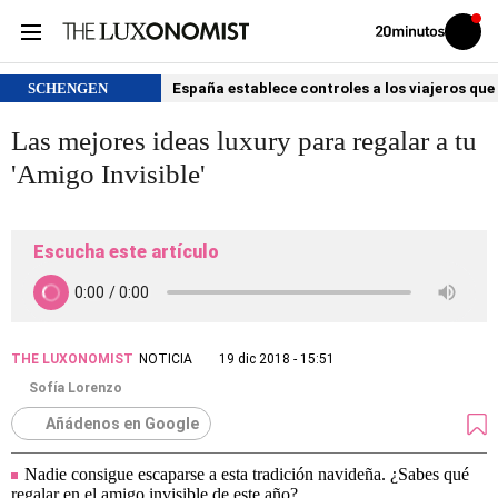
Volver
Iniciar
a
sesión
20MINUTOS.ES
SCHENGEN
España establece controles a los viajeros que 
Las mejores ideas luxury para regalar a tu
'Amigo Invisible'
Escucha este artículo
THE LUXONOMIST
NOTICIA
19 dic 2018 - 15:51
Sofía Lorenzo
Añádenos en Google
Nadie consigue escaparse a esta tradición navideña. ¿Sabes qué
regalar en el amigo invisible de este año?