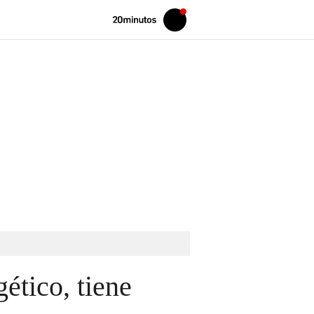
Volver
Iniciar
a
sesión
20MINUTOS.ES
ético, tiene