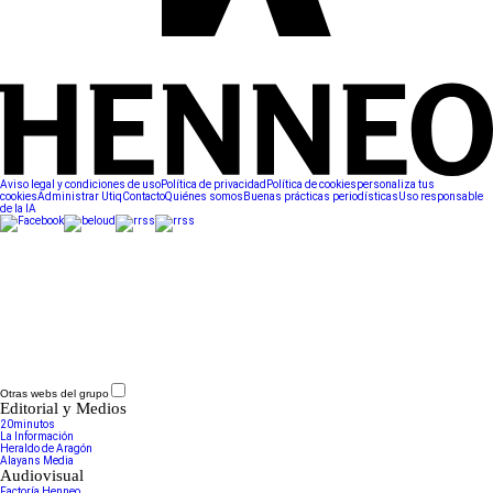
Aviso legal y condiciones de uso
Política de privacidad
Política de cookies
personaliza tus
cookies
Administrar Utiq
Contacto
Quiénes somos
Buenas prácticas periodísticas
Uso responsable
de la IA
Otras webs del grupo
Editorial y Medios
20minutos
La Información
Heraldo de Aragón
Alayans Media
Audiovisual
Factoría Henneo