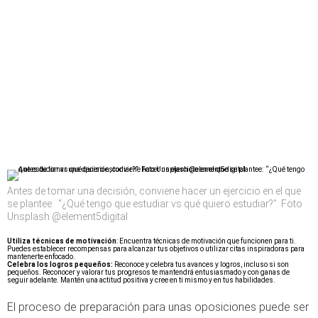
Antes de tomar una decisión, conviene hacer un ejercicio en el que
se plantee: “¿Qué tengo que estudiar vs qué quiero estudiar?”. Foto
Unsplash @element5digital
Utiliza técnicas de motivación
: Encuentra técnicas de motivación que funcionen para ti.
Puedes establecer recompensas para alcanzar tus objetivos o utilizar citas inspiradoras para
mantenerte enfocado.
Celebra los logros pequeños:
Reconoce y celebra tus avances y logros, incluso si son
pequeños. Reconocer y valorar tus progresos te mantendrá entusiasmado y con ganas de
seguir adelante. Mantén una actitud positiva y cree en ti mismo y en tus habilidades.
El proceso de preparación para unas oposiciones puede ser