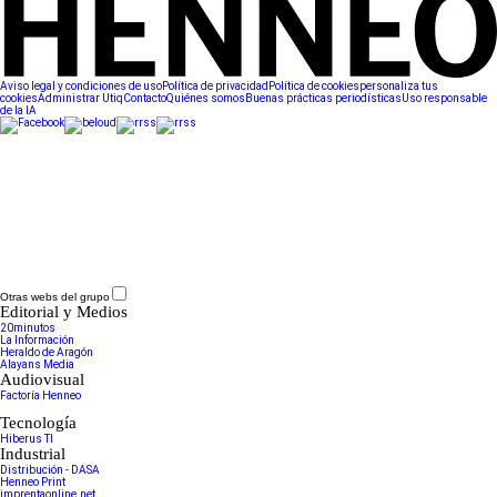
Aviso legal y condiciones de uso
Política de privacidad
Política de cookies
personaliza tus
cookies
Administrar Utiq
Contacto
Quiénes somos
Buenas prácticas periodísticas
Uso responsable
de la IA
Otras webs del grupo
Editorial y Medios
20minutos
La Información
Heraldo de Aragón
Alayans Media
Audiovisual
Factoría Henneo
Tecnología
Hiberus TI
Industrial
Distribución - DASA
Henneo Print
imprentaonline.net