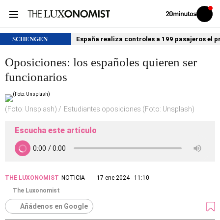
Volver
Iniciar
a
sesión
20MINUTOS.ES
SCHENGEN
España realiza controles a 199 pasajeros el p
Oposiciones: los españoles quieren ser
funcionarios
(Foto: Unsplash)
Estudiantes oposiciones (Foto: Unsplash)
Escucha este artículo
THE LUXONOMIST
NOTICIA
17 ene 2024 - 11:10
The Luxonomist
Añádenos en Google