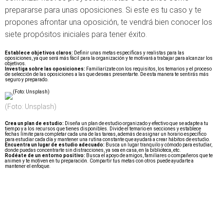
prepararse para unas oposiciones. Si este es tu caso y te
propones afrontar una oposición, te vendrá bien conocer los
siete propósitos iniciales para tener éxito.
Establece objetivos claros:
Definir unas metas específicas y realistas para las
oposiciones, ya que será más fácil para la organización y te motivará a trabajar para alcanzar los
objetivos.
Investiga sobre las oposiciones:
Familiarízate con los requisitos, los temarios y el proceso
de selección de las oposiciones a las que deseas presentarte. De esta manera te sentirás más
seguro y preparado.
(Foto: Unsplash)
Crea un plan de estudio:
Diseña un plan de estudio organizado y efectivo que se adapte a tu
tiempo y a los recursos que tienes disponibles. Divide el temario en secciones y establece
fechas límite para completar cada una de las tareas, además de asignar un horario específico
para estudiar cada día y mantener una rutina constante que ayudará a crear hábitos de estudio.
Encuentra un lugar de estudio adecuado:
Busca un lugar tranquilo y cómodo para estudiar,
donde puedas concentrarte sin distracciones, ya sea en casa, en la biblioteca, etc.
Rodéate de un entorno positivo:
Busca el apoyo de amigos, familiares o compañeros que te
animen y te motiven en tu preparación. Compartir tus metas con otros puede ayudarte a
mantener el enfoque.