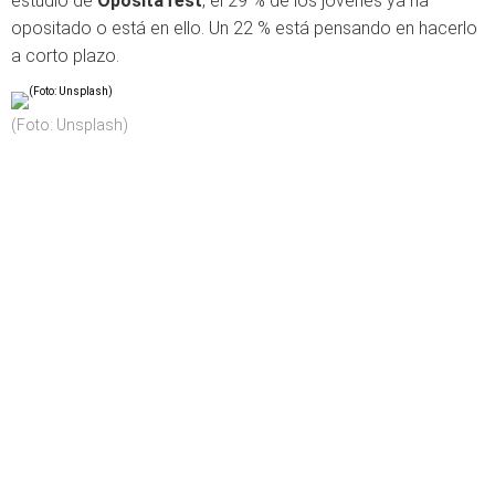
estudio de
OpositaTest
, el 29 % de los jóvenes ya ha
opositado o está en ello. Un 22 % está pensando en hacerlo
a corto plazo.
(Foto: Unsplash)