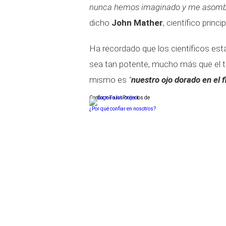
nunca hemos imaginado y me asombr
dicho
John Mather
, científico princ
Ha recordado que los científicos es
sea tan potente, mucho más que el t
mismo es
"
nuestro ojo dorado en el 
Conforme a los criterios de
¿Por qué confiar en nosotros?