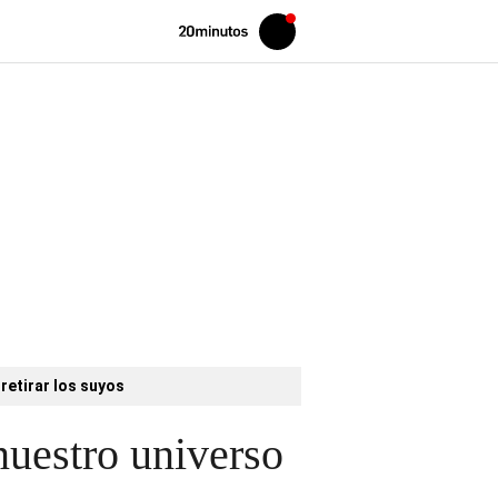
Volver
Iniciar
a
sesión
20MINUTOS.ES
retirar los suyos
uestro universo