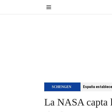
España establece 
SCHENGEN
La NASA capta l