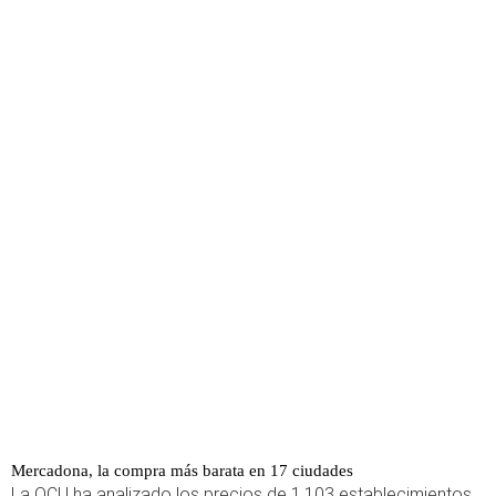
Mercadona, la compra más barata en 17 ciudades
La OCU ha analizado los precios de 1.103 establecimientos