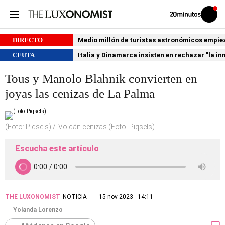
Volver
Iniciar
a
sesión
20MINUTOS.ES
DIRECTO
Medio millón de turistas astronómicos empiezan
CEUTA
Italia y Dinamarca insisten en rechazar "la i
Tous y Manolo Blahnik convierten en
joyas las cenizas de La Palma
(Foto: Piqsels)
Volcán cenizas (Foto: Piqsels)
Escucha este artículo
THE LUXONOMIST
NOTICIA
15 nov 2023 - 14:11
Yolanda Lorenzo