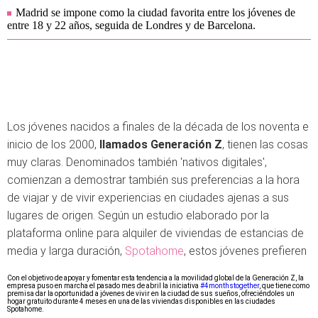
Madrid se impone como la ciudad favorita entre los jóvenes de
entre 18 y 22 años, seguida de Londres y de Barcelona.
Los jóvenes nacidos a finales de la década de los noventa e
inicio de los 2000,
llamados Generación Z
, tienen las cosas
muy claras. Denominados también 'nativos digitales',
comienzan a demostrar también sus preferencias a la hora
de viajar y de vivir experiencias en ciudades ajenas a sus
lugares de origen. Según un estudio elaborado por la
plataforma online para alquiler de viviendas de estancias de
media y larga duración,
Spotahome
, estos jóvenes prefieren
Con el objetivo de apoyar y fomentar esta tendencia a la movilidad global de la Generación Z, la
empresa
puso en marcha el pasado mes de abril la iniciativa
#4monthstogether
, que tiene como
premisa dar la oportunidad a jóvenes de vivir en la ciudad de sus sueños, ofreciéndoles un
hogar gratuito durante 4 meses en una de las viviendas disponibles en las ciudades
Spotahome.