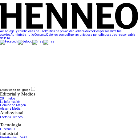
Aviso legal y condiciones de uso
Política de privacidad
Política de cookies
personaliza tus
cookies
Administrar Utiq
Contacto
Quiénes somos
Buenas prácticas periodísticas
Uso responsable
de la IA
Otras webs del grupo
Editorial y Medios
20minutos
La Información
Heraldo de Aragón
Alayans Media
Audiovisual
Factoría Henneo
Tecnología
Hiberus TI
Industrial
Distribución - DASA