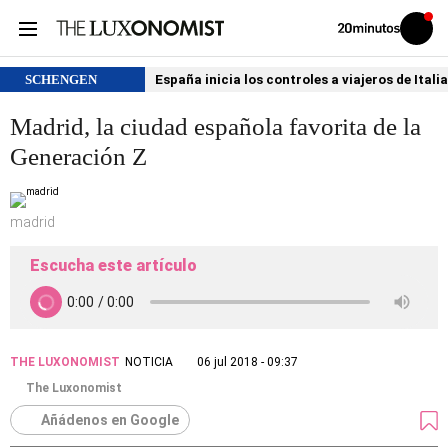
Volver
Iniciar
a
sesión
20MINUTOS.ES
SCHENGEN
España inicia los controles a viajeros de Itali
Madrid, la ciudad española favorita de la
Generación Z
madrid
Escucha este artículo
THE LUXONOMIST
NOTICIA
06 jul 2018 - 09:37
The Luxonomist
Añádenos en Google