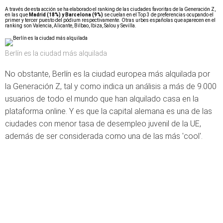
A través de esta acción se ha elaborado el ranking de las ciudades favoritas de la Generación Z,
en las que
Madrid (18%) y Barcelona (9%)
se cuelan en el Top 3 de preferencias ocupando el
primer y tercer puesto del pódium respectivamente. Otras urbes españolas que aparecen en el
ranking son Valencia, Alicante, Bilbao, Ibiza, Salou y Sevilla.
Berlín es la ciudad más alquilada
No obstante, Berlín es la ciudad europea más alquilada por
la Generación Z, tal y como indica
un análisis a más de 9.000
usuarios de todo el mundo que han alquilado casa en
la
plataforma online. Y es que la capital alemana es una de las
ciudades con menor tasa de desempleo juvenil de la UE,
además de ser considerada como una de las más 'cool'.