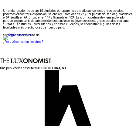
Sin embargo, dentro de las 15 ciudades europeas más alquiladas por este grupo de edad,
podemos encontrar 6 españolas. Valencia y Barcelona en 2º y 3er puesto del ranking, Madrid en
el 5º, Sevilla en 6º, Bilbao en el 11º y Granada en 12º. Esto principalmente viene motivado
porque la gran parte de cambios de residencia de los jóvenes de este grupo de edad son para
cursar sus estudios universitarios y, en estas ciudades, se encuentran algunas de las
facultades más prestigiosas de nuestro país.
Conforme a los criterios de
¿Por qué confiar en nosotros?
Una publicación de:
20 MINUTOS EDITORA, S.L.