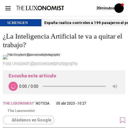
Volver
Iniciar
a
sesión
20MINUTOS.ES
SCHENGEN
España realiza controles a 199 pasajeros el p
¿La Inteligencia Artificial te va a quitar el
trabajo?
Foto Unsplash @possessedphotography
Escucha este artículo
THE LUXONOMIST
NOTICIA
05 abr 2023 - 10:27
The Luxonomist
Añádenos en Google