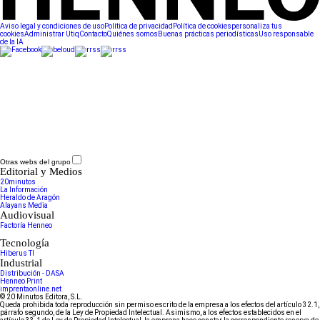
Aviso legal y condiciones de uso
Política de privacidad
Política de cookies
personaliza tus
cookies
Administrar Utiq
Contacto
Quiénes somos
Buenas prácticas periodísticas
Uso responsable
de la IA
Otras webs del grupo
Editorial y Medios
20minutos
La Información
Heraldo de Aragón
Alayans Media
Audiovisual
Factoría Henneo
Tecnología
Hiberus TI
Industrial
Distribución - DASA
Henneo Print
imprentaonline.net
© 20 Minutos Editora, S.L.
Queda prohibida toda reproducción sin permiso escrito de la empresa a los efectos del artículo 32.1,
párrafo segundo, de la Ley de Propiedad Intelectual. Asimismo, a los efectos establecidos en el