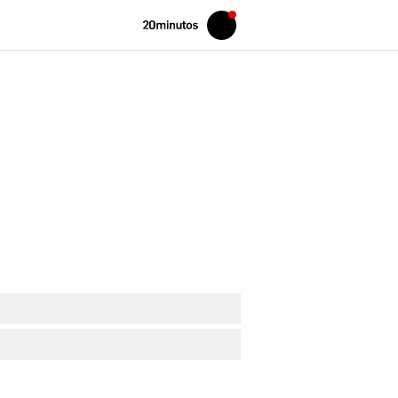
Volver
Iniciar
a
sesión
20MINUTOS.ES