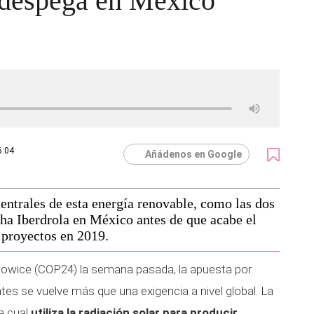
r despega en México
6:04
Añádenos en Google
entrales de esta energía renovable, como las dos
ha Iberdrola en México antes de que acabe el
 proyectos en 2019.
atowice (COP24) la semana pasada, la apuesta por
es se vuelve más que una exigencia a nivel global. La
la cual
utiliza la radiación solar para producir