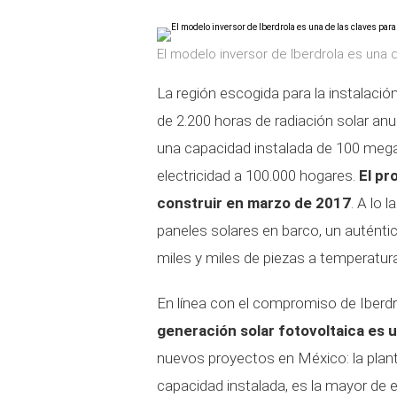
El modelo inversor de Iberdrola es una d
La región escogida para la instalació
de 2.200 horas de radiación solar an
una capacidad instalada de 100 mega
electricidad a 100.000 hogares.
El pr
construir en marzo de 2017
. A lo 
paneles solares en barco, un auténti
miles y miles de piezas a temperatur
En línea con el compromiso de Iberdro
generación solar fotovoltaica es 
nuevos proyectos en México: la plan
capacidad instalada, es la mayor de e