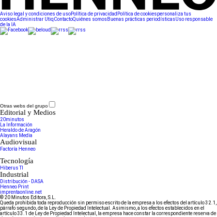
Aviso legal y condiciones de uso
Política de privacidad
Política de cookies
personaliza tus
cookies
Administrar Utiq
Contacto
Quiénes somos
Buenas prácticas periodísticas
Uso responsable
de la IA
Otras webs del grupo
Editorial y Medios
20minutos
La Información
Heraldo de Aragón
Alayans Media
Audiovisual
Factoría Henneo
Tecnología
Hiberus TI
Industrial
Distribución - DASA
Henneo Print
imprentaonline.net
© 20 Minutos Editora, S.L.
Queda prohibida toda reproducción sin permiso escrito de la empresa a los efectos del artículo 32.1,
párrafo segundo, de la Ley de Propiedad Intelectual. Asimismo, a los efectos establecidos en el
artículo 33.1 de Ley de Propiedad Intelectual, la empresa hace constar la correspondiente reserva de