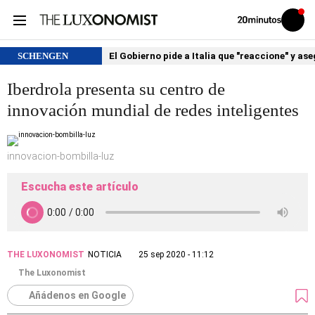
Volver
Iniciar
a
sesión
20MINUTOS.ES
SCHENGEN
El Gobierno pide a Italia que "reaccione" y as
Iberdrola presenta su centro de
innovación mundial de redes inteligentes
innovacion-bombilla-luz
Escucha este artículo
THE LUXONOMIST
NOTICIA
25 sep 2020 - 11:12
The Luxonomist
Añádenos en Google