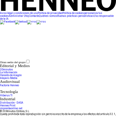
Aviso legal y condiciones de uso
Política de privacidad
Política de cookies
personaliza tus
cookies
Administrar Utiq
Contacto
Quiénes somos
Buenas prácticas periodísticas
Uso responsable
de la IA
Otras webs del grupo
Editorial y Medios
20minutos
La Información
Heraldo de Aragón
Alayans Media
Audiovisual
Factoría Henneo
Tecnología
Hiberus TI
Industrial
Distribución - DASA
Henneo Print
imprentaonline.net
© 20 Minutos Editora, S.L.
Queda prohibida toda reproducción sin permiso escrito de la empresa a los efectos del artículo 32.1,