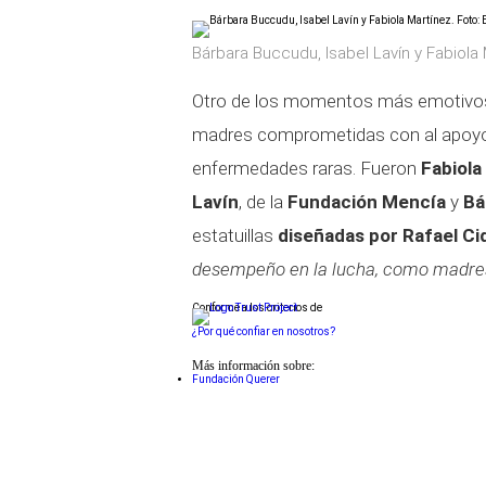
Bárbara Buccudu, Isabel Lavín y Fabiola
Otro de los momentos más emotivos d
madres comprometidas con al apoyo 
enfermedades raras. Fueron
Fabiola
Lavín
, de la
Fundación Mencía
y
Bá
estatuillas
diseñadas por Rafael C
desempeño en la lucha, como madres,
Conforme a los criterios de
¿Por qué confiar en nosotros?
Más información sobre:
Fundación Querer