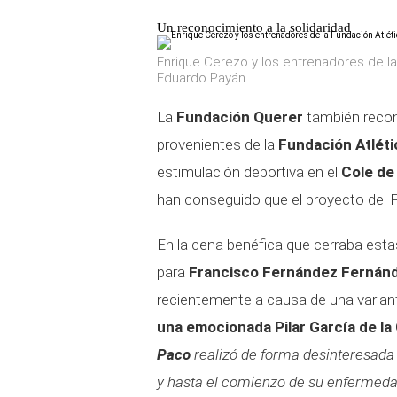
Un reconocimiento a la solidaridad
Enrique Cerezo y los entrenadores de la
Eduardo Payán
La
Fundación Querer
también recon
provenientes de la
Fundación Atlét
estimulación deportiva en el
Cole de
han conseguido que el proyecto del 
En la cena benéfica que cerraba est
para
Francisco Fernández Fernán
recientemente a causa de una variant
una emocionada Pilar García de la
Paco
realizó de forma desinteresada
y hasta el comienzo de su enfermeda