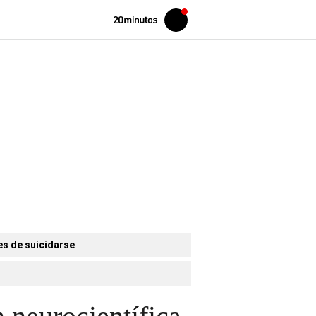
Volver
Iniciar
a
sesión
20MINUTOS.ES
es de suicidarse