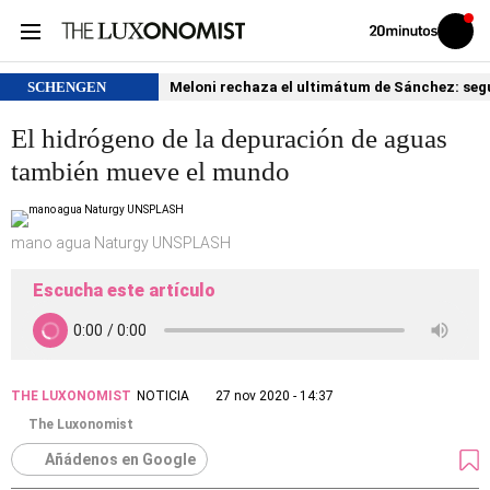
Volver
Iniciar
a
sesión
20MINUTOS.ES
SCHENGEN
Meloni rechaza el ultimátum de Sánchez: segu
El hidrógeno de la depuración de aguas
también mueve el mundo
mano agua Naturgy UNSPLASH
Escucha este artículo
THE LUXONOMIST
NOTICIA
27 nov 2020 - 14:37
The Luxonomist
Añádenos en Google