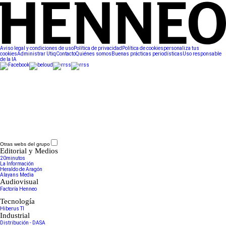
Aviso legal y condiciones de uso
Política de privacidad
Política de cookies
personaliza tus
cookies
Administrar Utiq
Contacto
Quiénes somos
Buenas prácticas periodísticas
Uso responsable
de la IA
Otras webs del grupo
Editorial y Medios
20minutos
La Información
Heraldo de Aragón
Alayans Media
Audiovisual
Factoría Henneo
Tecnología
Hiberus TI
Industrial
Distribución - DASA