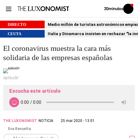
Volver
Iniciar
a
sesión
20MINUTOS.ES
DIRECTO
Medio millón de turistas astronómicos empiezan
CEUTA
Italia y Dinamarca insisten en rechazar "la i
El coronavirus muestra la cara más
solidaria de las empresas españolas
aplaudir
Escucha este artículo
THE LUXONOMIST
NOTICIA
25 mar 2020 - 13:01
Eva Revuelta