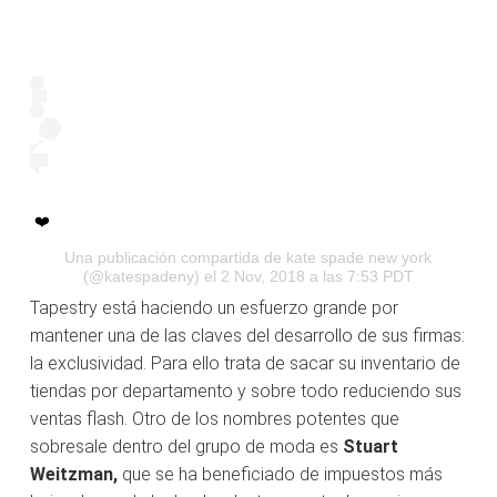
❤️
Una publicación compartida de
kate spade new york
(@katespadeny) el 2 Nov, 2018 a las 7:53 PDT
Tapestry está haciendo un esfuerzo grande por
mantener una de las claves del desarrollo de sus firmas:
la exclusividad. Para ello trata de sacar su inventario de
tiendas por departamento y sobre todo reduciendo sus
ventas flash. Otro de los nombres potentes que
sobresale dentro del grupo de moda es
Stuart
Weitzman,
que se ha beneficiado de impuestos más