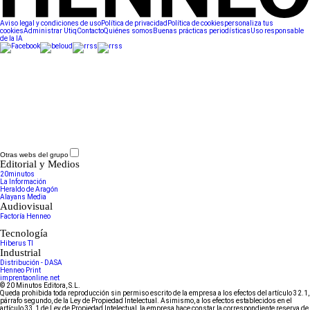
Aviso legal y condiciones de uso
Política de privacidad
Política de cookies
personaliza tus
cookies
Administrar Utiq
Contacto
Quiénes somos
Buenas prácticas periodísticas
Uso responsable
de la IA
Otras webs del grupo
Editorial y Medios
20minutos
La Información
Heraldo de Aragón
Alayans Media
Audiovisual
Factoría Henneo
Tecnología
Hiberus TI
Industrial
Distribución - DASA
Henneo Print
imprentaonline.net
© 20 Minutos Editora, S.L.
Queda prohibida toda reproducción sin permiso escrito de la empresa a los efectos del artículo 32.1,
párrafo segundo, de la Ley de Propiedad Intelectual. Asimismo, a los efectos establecidos en el
artículo 33.1 de Ley de Propiedad Intelectual, la empresa hace constar la correspondiente reserva de