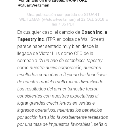
For on and off the streets. #RAPTURE
#StuartWeitzman
Una publicación compartida de
STUART
WEITZMAN
(@stuartweitzman) el 12 Oct, 2018 a
las 7:35 PDT
En cualquier caso, el cambio de
Coach Inc. a
Tapestry Inc
. (TPR en bolsa de Wall Street)
parece haber sentado muy bien desde la
llegada de Víctor Luis como CEO de la
compañía.
“A un año de establecer Tapestry
como nuestra nueva corporación, nuestros
resultados continúan reflejando los beneficios
de nuestro modelo multi marca diversificado.
Los resultados del primer trimestre fueron
consistentes con nuestras expectativas al
lograr grandes crecimientos en ventas e
ingresos operativos, mientras los beneficios
por acción han sido favorablemente resaltados
por una tasa de impuestos favorables”,
señaló