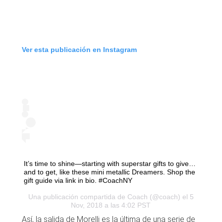
Ver esta publicación en Instagram
It’s time to shine—starting with superstar gifts to give…
and to get, like these mini metallic Dreamers. Shop the
gift guide via link in bio. #CoachNY
Una publicación compartida de
Coach
(@coach) el 5
Nov, 2018 a las 4:02 PST
Así, la salida de Morelli es la última de una serie de