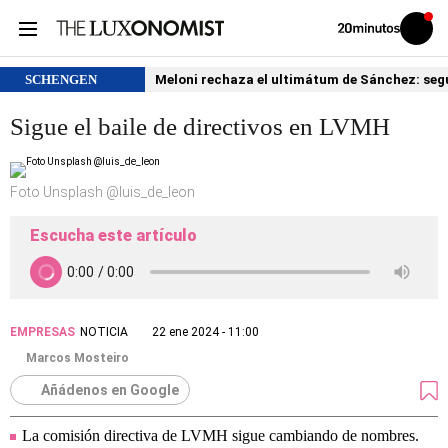
Volver
Iniciar
a
sesión
20MINUTOS.ES
SCHENGEN
Meloni rechaza el ultimátum de Sánchez: segu
Sigue el baile de directivos en LVMH
Foto Unsplash @luis_de_leon
Escucha este artículo
EMPRESAS
NOTICIA
22 ene 2024 - 11:00
Marcos Mosteiro
Añádenos en Google
La comisión directiva de LVMH sigue cambiando de nombres.