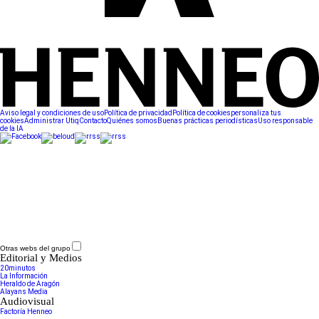
Aviso legal y condiciones de uso
Política de privacidad
Política de cookies
personaliza tus
cookies
Administrar Utiq
Contacto
Quiénes somos
Buenas prácticas periodísticas
Uso responsable
de la IA
Otras webs del grupo
Editorial y Medios
20minutos
La Información
Heraldo de Aragón
Alayans Media
Audiovisual
Factoría Henneo