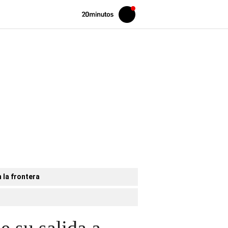
Volver
Iniciar
a
sesión
20MINUTOS.ES
 la frontera