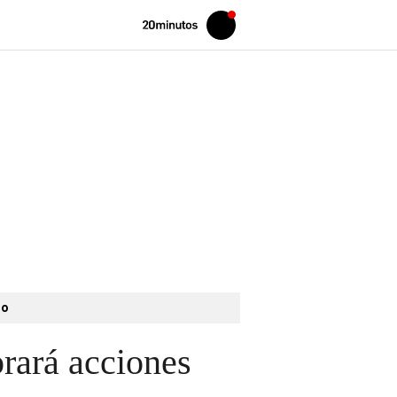
Volver
Iniciar
a
sesión
20MINUTOS.ES
to
rará acciones