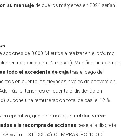
con su mensaje
de que los márgenes en 2024 serían
nes
 acciones de 3.000 M euros a realizar en el próximo
l volumen negociado en 12 meses). Manifiestan además
as todo el excedente de caja
tras el pago del
enemos en cuenta los elevados niveles de conversión
. Además, si tenemos en cuenta el dividendo en
eld), supone una remuneración total de casi el 12 %.
as en operativo, que creemos que
podrían verse
gados a la recompra de acciones
pese a la discreta
 (-17% vs Euro STOXX 50). COMPRAR. P.O. 100,00