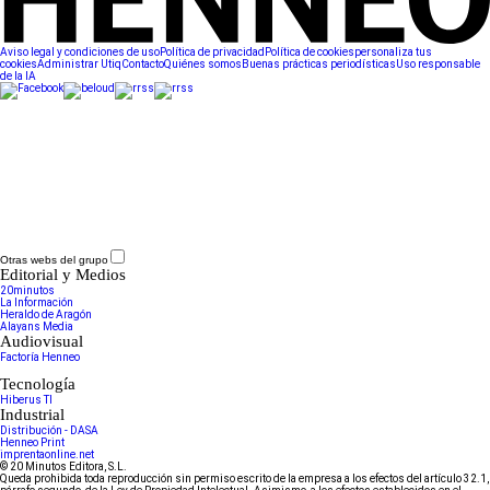
Aviso legal y condiciones de uso
Política de privacidad
Política de cookies
personaliza tus
cookies
Administrar Utiq
Contacto
Quiénes somos
Buenas prácticas periodísticas
Uso responsable
de la IA
Otras webs del grupo
Editorial y Medios
20minutos
La Información
Heraldo de Aragón
Alayans Media
Audiovisual
Factoría Henneo
Tecnología
Hiberus TI
Industrial
Distribución - DASA
Henneo Print
imprentaonline.net
© 20 Minutos Editora, S.L.
Queda prohibida toda reproducción sin permiso escrito de la empresa a los efectos del artículo 32.1,