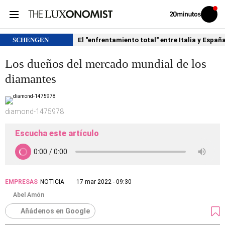
Volver
Iniciar
a
sesión
20MINUTOS.ES
SCHENGEN
El "enfrentamiento total" entre Italia y Españ
Los dueños del mercado mundial de los
diamantes
diamond-1475978
Escucha este artículo
EMPRESAS
NOTICIA
17 mar 2022 - 09:30
Abel Amón
Añádenos en Google