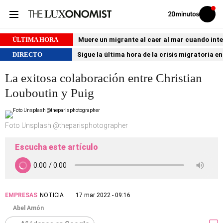
Volver
Iniciar
a
sesión
20MINUTOS.ES
ÚLTIMA HORA
Muere un migrante al caer al mar cuando int
DIRECTO
Sigue la última hora de la crisis migratoria e
La exitosa colaboración entre Christian
Louboutin y Puig
Foto Unsplash @theparisphotographer
Escucha este artículo
EMPRESAS
NOTICIA
17 mar 2022 - 09:16
Abel Amón