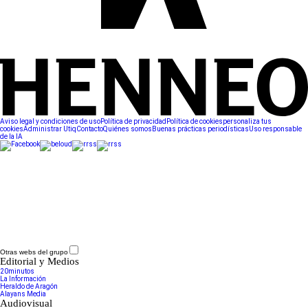
Aviso legal y condiciones de uso
Política de privacidad
Política de cookies
personaliza tus
cookies
Administrar Utiq
Contacto
Quiénes somos
Buenas prácticas periodísticas
Uso responsable
de la IA
Otras webs del grupo
Editorial y Medios
20minutos
La Información
Heraldo de Aragón
Alayans Media
Audiovisual