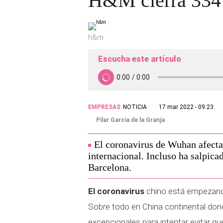
H&M cierra 334 t
h&m
Escucha este artículo
EMPRESAS
NOTICIA
17 mar 2022 - 09:23
Pilar García de la Granja
El coronavirus de Wuhan afecta
internacional. Incluso ha salpic
Barcelona.
El coronavirus
chino está empezando
Sobre todo en China continental don
excepcionales para intentar evitar que