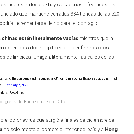
tes lugares en los que hay ciudadanos infectados. Es
nunciado que mantiene cerradas 334 tiendas de las 520
podría incrementarse de no parar el contagio.
 chinas están literalmente vacías
mientras que la
evan detenidos a los hospitales a los enfermos o los
s de limpieza fumigan, literalmente, las calles de las
 January. The company said it sources "a lot" from China but its flexible supply chain had
seB)
February 2, 2020
Congress de Barcelona. Foto: Gtres
 el coronavirus que surgió a finales de diciembre del
a
no solo afecta al comercio interior del país y a
Hong