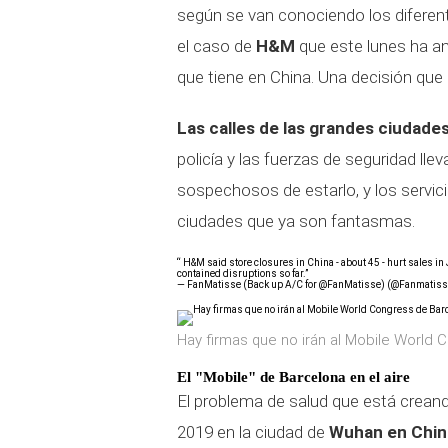
según se van conociendo los diferen
el caso de
H&M
que este lunes ha a
que tiene en China. Una decisión que 
Las calles de las grandes ciudades
policía y las fuerzas de seguridad ll
sospechosos de estarlo, y los servicio
ciudades que ya son fantasmas.
“ H&M said store closures in China - about 45 - hurt sales in
contained disruptions so far.”
— FanMatisse (Back up A/C for @FanMatisse) (@Fanmatis
Hay firmas que no irán al Mobile World 
El "Mobile" de Barcelona en el aire
El problema de salud que está creando
2019 en la ciudad de
Wuhan en Chin