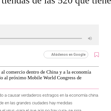
iendas de las 520 que tien
Añádenos en Google
 al comercio dentro de China y a la economía
ado al próximo Mobile World Congress de
 a causar verdaderos estragos en la economía china.
de en las grandes ciudades hay medidas
 el virus -para el que aún no hay cura- se siga