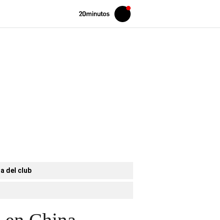
Volver
Iniciar
a
sesión
20MINUTOS.ES
a del club