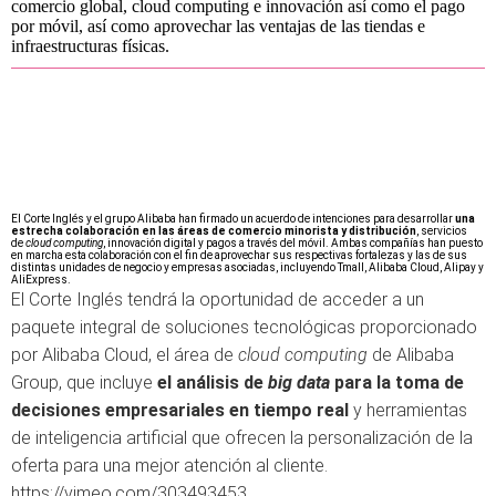
comercio global, cloud computing e innovación así como el pago
por móvil, así como aprovechar las ventajas de las tiendas e
infraestructuras físicas.
El Corte Inglés y el grupo Alibaba han firmado un acuerdo de intenciones para desarrollar
una
estrecha colaboración en las áreas de comercio minorista y distribución
, servicios
de
cloud computing
, innovación digital y pagos a través del móvil. Ambas compañías han puesto
en marcha esta colaboración con el fin de aprovechar sus respectivas fortalezas y las de sus
distintas unidades de negocio y empresas asociadas, incluyendo Tmall, Alibaba Cloud, Alipay y
AliExpress.
El Corte Inglés tendrá la oportunidad de acceder a un
paquete integral de soluciones tecnológicas proporcionado
por Alibaba Cloud, el área de
cloud computing
de Alibaba
Group, que incluye
el análisis de
big data
para la toma de
decisiones empresariales en tiempo real
y herramientas
de inteligencia artificial que ofrecen la personalización de la
oferta para una mejor atención al cliente.
https://vimeo.com/303493453