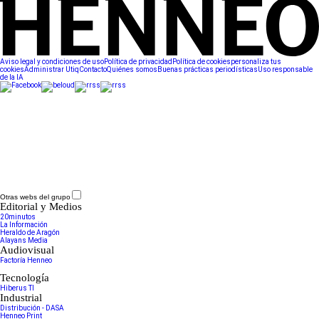
Aviso legal y condiciones de uso
Política de privacidad
Política de cookies
personaliza tus
cookies
Administrar Utiq
Contacto
Quiénes somos
Buenas prácticas periodísticas
Uso responsable
de la IA
Otras webs del grupo
Editorial y Medios
20minutos
La Información
Heraldo de Aragón
Alayans Media
Audiovisual
Factoría Henneo
Tecnología
Hiberus TI
Industrial
Distribución - DASA
Henneo Print