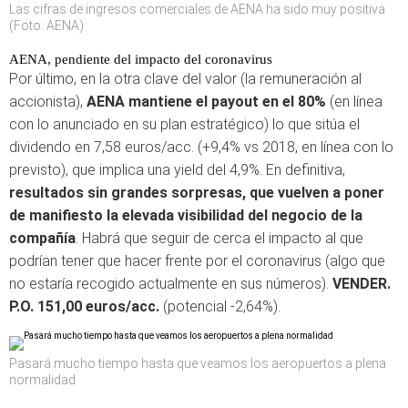
Las cifras de ingresos comerciales de AENA ha sido muy positiva
(Foto: AENA)
AENA, pendiente del impacto del coronavirus
Por último, en la otra clave del valor (la remuneración al
accionista),
AENA mantiene el payout en el 80%
(en línea
con lo anunciado en su plan estratégico) lo que sitúa el
dividendo en 7,58 euros/acc. (+9,4% vs 2018, en línea con lo
previsto), que implica una yield del 4,9%. En definitiva,
resultados sin grandes sorpresas, que vuelven a poner
de manifiesto la elevada visibilidad del negocio de la
compañía
. Habrá que seguir de cerca el impacto al que
podrían tener que hacer frente por el coronavirus (algo que
no estaría recogido actualmente en sus números).
VENDER.
P.O. 151,00 euros/acc.
(potencial -2,64%).
Pasará mucho tiempo hasta que veamos los aeropuertos a plena
normalidad