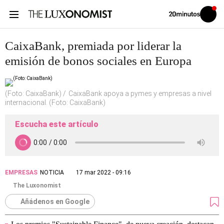
Volver
Iniciar
a
sesión
20MINUTOS.ES
CaixaBank, premiada por liderar la
emisión de bonos sociales en Europa
(Foto: CaixaBank)
CaixaBank apoya a pymes y empresas a nivel
internacional. (Foto: CaixaBank)
Escucha este artículo
EMPRESAS
NOTICIA
17 mar 2022 - 09:16
The Luxonomist
Añádenos en Google