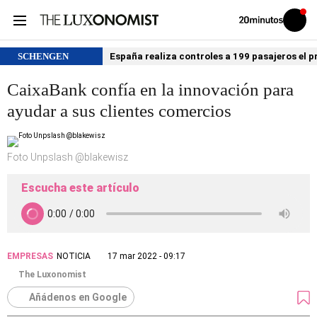
Volver
Iniciar
a
sesión
20MINUTOS.ES
SCHENGEN
España realiza controles a 199 pasajeros el p
CaixaBank confía en la innovación para
ayudar a sus clientes comercios
Foto Unpslash @blakewisz
Escucha este artículo
EMPRESAS
NOTICIA
17 mar 2022 - 09:17
The Luxonomist
Añádenos en Google