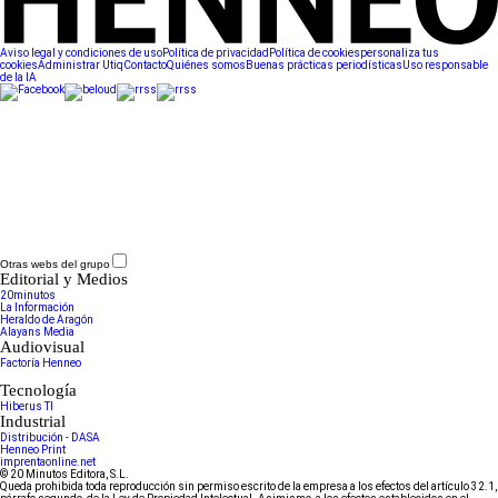
Aviso legal y condiciones de uso
Política de privacidad
Política de cookies
personaliza tus
cookies
Administrar Utiq
Contacto
Quiénes somos
Buenas prácticas periodísticas
Uso responsable
de la IA
Otras webs del grupo
Editorial y Medios
20minutos
La Información
Heraldo de Aragón
Alayans Media
Audiovisual
Factoría Henneo
Tecnología
Hiberus TI
Industrial
Distribución - DASA
Henneo Print
imprentaonline.net
© 20 Minutos Editora, S.L.
Queda prohibida toda reproducción sin permiso escrito de la empresa a los efectos del artículo 32.1,