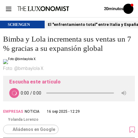
Volver
Iniciar
a
sesión
20MINUTOS.ES
SCHENGEN
El "enfrentamiento total" entre Italia y Españ
Bimba y Lola incrementa sus ventas un 7
% gracias a su expansión global
Foto: @bimbaylola X.
Escucha este artículo
EMPRESAS
NOTICIA
16 sep 2025 - 12:29
Yolanda Lorenzo
Añádenos en Google