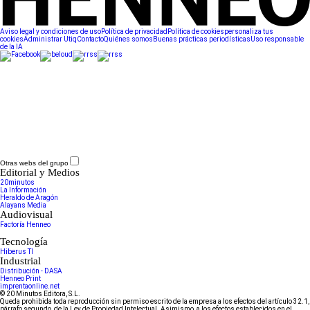
Aviso legal y condiciones de uso
Política de privacidad
Política de cookies
personaliza tus
cookies
Administrar Utiq
Contacto
Quiénes somos
Buenas prácticas periodísticas
Uso responsable
de la IA
Otras webs del grupo
Editorial y Medios
20minutos
La Información
Heraldo de Aragón
Alayans Media
Audiovisual
Factoría Henneo
Tecnología
Hiberus TI
Industrial
Distribución - DASA
Henneo Print
imprentaonline.net
© 20 Minutos Editora, S.L.
Queda prohibida toda reproducción sin permiso escrito de la empresa a los efectos del artículo 32.1,
párrafo segundo, de la Ley de Propiedad Intelectual. Asimismo, a los efectos establecidos en el