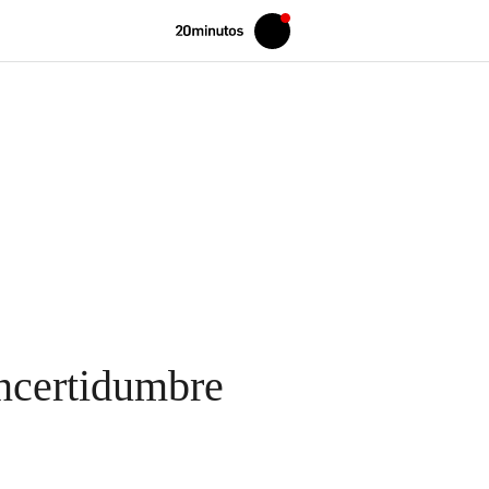
Volver
Iniciar
a
sesión
20MINUTOS.ES
ncertidumbre