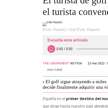
El turista de go
el turista conven
(Foto: Piqsels)
Golf (Foto: Piqsels)
Escucha este artículo
THE LUXONOMIST
NOTICIA
22 mar 2022 - 
Juan Cabal
El golf sigue atrayendo a miles 
decide finalmente adquirir una vi
España es el
primer destino del mu
que atrae hasta nuestro país alrededo