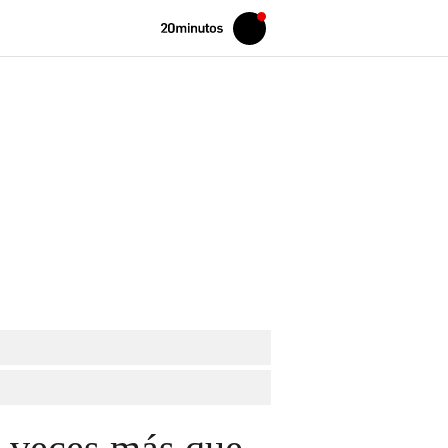
Volver
Iniciar
a
sesión
20MINUTOS.ES