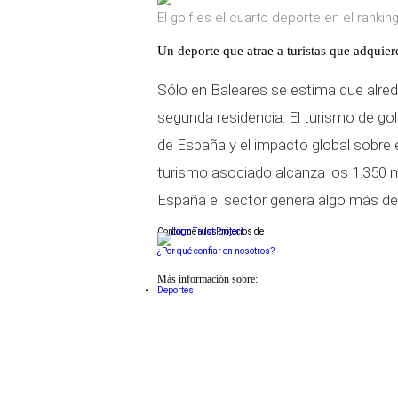
El golf es el cuarto deporte en el rankin
Un deporte que atrae a turistas que adquie
Sólo en Baleares se estima que
alre
segunda residencia. El turismo de golf
de España y e
l impacto global sobre e
turismo asociado alcanza los 1.350 
España e
l sector genera algo más de
Conforme a los criterios de
¿Por qué confiar en nosotros?
Más información sobre:
Deportes