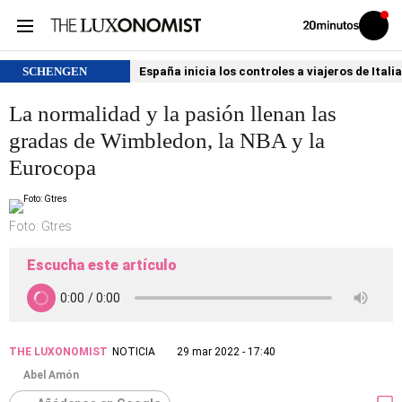
Volver
Iniciar
a
sesión
20MINUTOS.ES
SCHENGEN
España inicia los controles a viajeros de Itali
La normalidad y la pasión llenan las
gradas de Wimbledon, la NBA y la
Eurocopa
Foto: Gtres
Escucha este artículo
THE LUXONOMIST
NOTICIA
29 mar 2022 - 17:40
Abel Amón