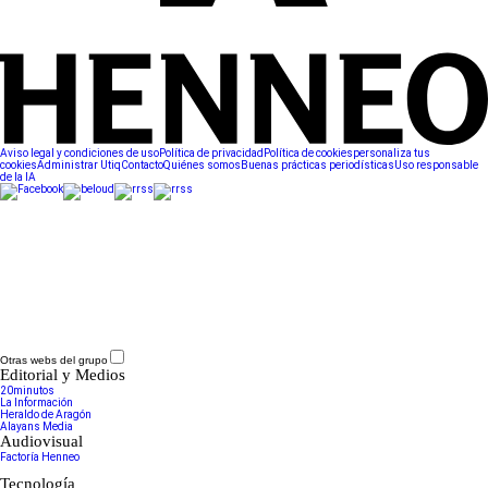
Aviso legal y condiciones de uso
Política de privacidad
Política de cookies
personaliza tus
cookies
Administrar Utiq
Contacto
Quiénes somos
Buenas prácticas periodísticas
Uso responsable
de la IA
Otras webs del grupo
Editorial y Medios
20minutos
La Información
Heraldo de Aragón
Alayans Media
Audiovisual
Factoría Henneo
Tecnología