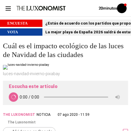
Volver
Iniciar
a
sesión
20MINUTOS.ES
ENCUESTA
¿Estás de acuerdo con los partidos que prop
VOTA
La mejor playa de España 2026 saldrá de estas
Cuál es el impacto ecológico de las luces
de Navidad de las ciudades
luces-navidad-invierno-pixabay
Escucha este artículo
THE LUXONOMIST
NOTICIA
07 ago 2020 - 11:59
The Luxonomist