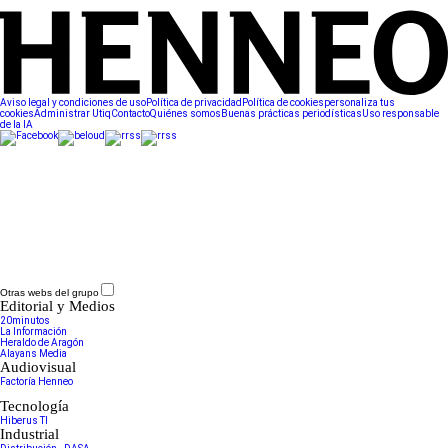
Aviso legal y condiciones de uso
Política de privacidad
Política de cookies
personaliza tus
cookies
Administrar Utiq
Contacto
Quiénes somos
Buenas prácticas periodísticas
Uso responsable
de la IA
Otras webs del grupo
Editorial y Medios
20minutos
La Información
Heraldo de Aragón
Alayans Media
Audiovisual
Factoría Henneo
Tecnología
Hiberus TI
Industrial